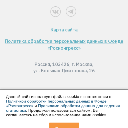
Карта сайта
Политика обработки персональных данных в Фонде
«Росконгресс»
Россия, 103426, г. Москва,
ул. Большая Дмитровка, 26
Данный сайт использует файлы cookie в соответствии с
Политикой обработки персональных данных в Фонде
© 2024 АНО "Редакция Телеканала Совета
«Росконгресс»
и
Правилами обработки данных для ведения
статистики
. Продолжая пользоваться сайтом, Вы
Федерации". Все права защищены. Все материалы
соглашаетесь на сбор и использование нами cookies.
сайта доступны по лицензии
Creative Commons
Attribution 4.0
.