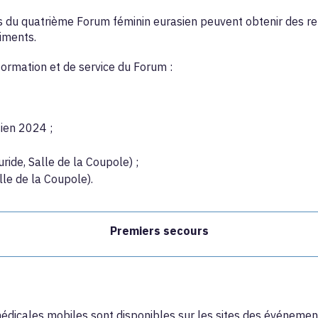
nts du quatrième Forum féminin eurasien peuvent obtenir des 
timents.
formation et de service du Forum :
ien 2024 ;
ide, Salle de la Coupole) ;
le de la Coupole).
Premiers secours
édicales mobiles sont disponibles sur les sites des événemen